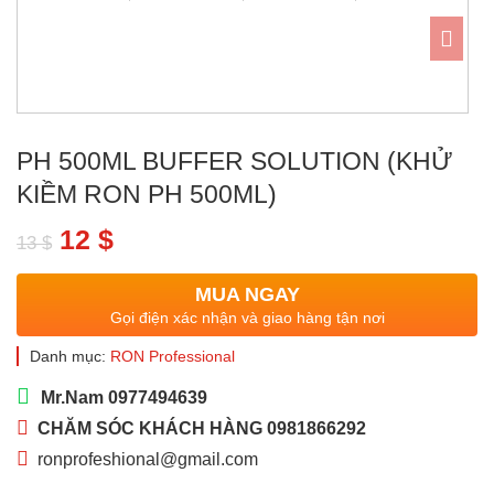
PH 500ML BUFFER SOLUTION (KHỬ
KIỀM RON PH 500ML)
Giá
Giá
12
$
13
$
gốc
hiện
MUA NGAY
là:
tại
Gọi điện xác nhận và giao hàng tận nơi
13 $.
là:
Danh mục:
RON Professional
12 $.
Mr.Nam 0977494639
CHĂM SÓC KHÁCH HÀNG 0981866292
ronprofeshional@gmail.com