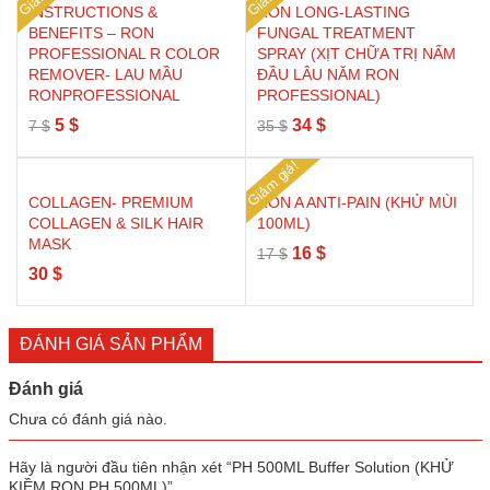
INSTRUCTIONS &
RON LONG-LASTING
BENEFITS – RON
FUNGAL TREATMENT
PROFESSIONAL R COLOR
SPRAY (XỊT CHỮA TRỊ NẤM
REMOVER- LAU MẦU
ĐẦU LÂU NĂM RON
RONPROFESSIONAL
PROFESSIONAL)
Giá
Giá
Giá
Giá
5
$
34
$
7
$
35
$
gốc
hiện
gốc
hiện
Giảm giá!
là:
tại
là:
tại
7 $.
là:
35 $.
là:
COLLAGEN- PREMIUM
RON A ANTI-PAIN (KHỬ MÙI
5 $.
34 $.
COLLAGEN & SILK HAIR
100ML)
MASK
Giá
Giá
16
$
17
$
30
$
gốc
hiện
là:
tại
17 $.
là:
ĐÁNH GIÁ SẢN PHẨM
16 $.
Đánh giá
Chưa có đánh giá nào.
Hãy là người đầu tiên nhận xét “PH 500ML Buffer Solution (KHỬ
KIỀM RON PH 500ML)”