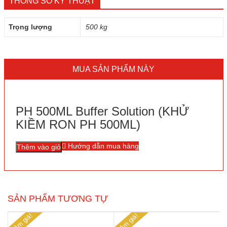
THÔNG SỐ KỸ THUẬT
Trọng lượng
500 kg
MUA SẢN PHẨM NÀY
PH 500ML Buffer Solution (KHỬ
KIỀM RON PH 500ML)
Hướng dẫn mua hàng
Thêm vào giỏ
SẢN PHẨM TƯƠNG TỰ
Giảm giá!
Giảm giá!