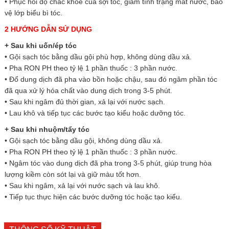
• Phục hồi độ chắc khỏe của sợi tóc, giảm tình trạng mất nước, bảo
vệ lớp biểu bì tóc.
2 HƯỚNG DẪN SỬ DỤNG
+ Sau khi uốn/ép tóc
• Gội sạch tóc bằng dầu gội phù hợp, không dùng dầu xả.
• Pha RON PH theo tỷ lệ 1 phần thuốc : 3 phần nước.
• Đổ dung dịch đã pha vào bồn hoặc chậu, sau đó ngâm phần tóc
đã qua xử lý hóa chất vào dung dịch trong 3-5 phút.
• Sau khi ngâm đủ thời gian, xả lại với nước sạch.
• Lau khô và tiếp tục các bước tạo kiểu hoặc dưỡng tóc.
+ Sau khi nhuộm/tẩy tóc
• Gội sạch tóc bằng dầu gội, không dùng dầu xả.
• Pha RON PH theo tỷ lệ 1 phần thuốc : 3 phần nước.
• Ngâm tóc vào dung dịch đã pha trong 3-5 phút, giúp trung hòa
lượng kiềm còn sót lại và giữ màu tốt hơn.
• Sau khi ngâm, xả lại với nước sạch và lau khô.
• Tiếp tục thực hiện các bước dưỡng tóc hoặc tạo kiểu.