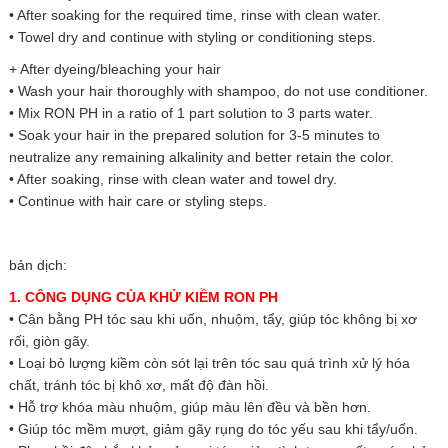
• After soaking for the required time, rinse with clean water.
• Towel dry and continue with styling or conditioning steps.
+ After dyeing/bleaching your hair
• Wash your hair thoroughly with shampoo, do not use conditioner.
• Mix RON PH in a ratio of 1 part solution to 3 parts water.
• Soak your hair in the prepared solution for 3-5 minutes to
neutralize any remaining alkalinity and better retain the color.
• After soaking, rinse with clean water and towel dry.
• Continue with hair care or styling steps.
bản dịch:
1. CÔNG DỤNG CỦA KHỬ KIỀM RON PH
• Cân bằng PH tóc sau khi uốn, nhuộm, tẩy, giúp tóc không bị xơ
rối, giòn gãy.
• Loại bỏ lượng kiềm còn sót lại trên tóc sau quá trình xử lý hóa
chất, tránh tóc bị khô xơ, mất độ đàn hồi.
• Hỗ trợ khóa màu nhuộm, giúp màu lên đều và bền hơn.
• Giúp tóc mềm mượt, giảm gãy rụng do tóc yếu sau khi tẩy/uốn.