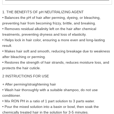
1. THE BENEFITS OF pH NEUTRALIZING AGENT
• Balances the pH of hair after perming, dyeing, or bleaching,
preventing hair from becoming frizzy, brittle, and breaking.
• Removes residual alkalinity left on the hair after chemical
treatments, preventing dryness and loss of elasticity.
• Helps lock in hair color, ensuring a more even and long-lasting
result.
• Makes hair soft and smooth, reducing breakage due to weakness
after bleaching or perming.
• Restores the strength of hair strands, reduces moisture loss, and
protects the hair cuticle.
2 INSTRUCTIONS FOR USE
+ After perming/straightening hair
• Wash hair thoroughly with a suitable shampoo, do not use
conditioner.
• Mix RON PH in a ratio of 1 part solution to 3 parts water.
• Pour the mixed solution into a basin or bowl, then soak the
chemically treated hair in the solution for 3-5 minutes.