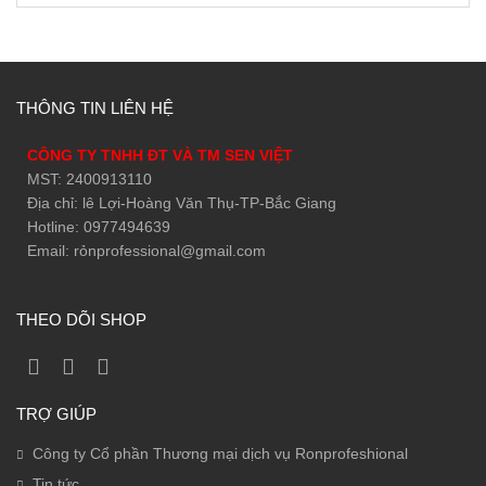
THÔNG TIN LIÊN HỆ
CÔNG TY TNHH ĐT VÀ TM SEN VIỆT
MST: 2400913110
Địa chỉ: lê Lợi-Hoàng Văn Thụ-TP-Bắc Giang
Hotline: 0977494639
Email: rỏnprofessional@gmail.com
THEO DÕI SHOP
TRỢ GIÚP
Công ty Cổ phần Thương mại dịch vụ Ronprofeshional
Tin tức