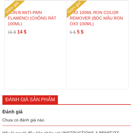
Giảm giá!
Giảm giá!
RON B ANTI-PAIN
OX3 100ML RON COLOR
FLAMENCI (CHỐNG RÁT
REMOVER (BÓC MẦU RON
100ML)
OX3 100ML)
Giá
Giá
Giá
Giá
14
$
5
$
15
$
6
$
gốc
hiện
gốc
hiện
là:
tại
là:
tại
15 $.
là:
6 $.
là:
14 $.
5 $.
ĐÁNH GIÁ SẢN PHẨM
Đánh giá
Chưa có đánh giá nào.
Hãy là người đầu tiên nhận xét “INSTRUCTIONS & BENEFITS –