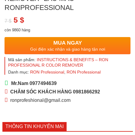
RONPROFESSIONAL
Giá
Giá
5
$
7
$
gốc
hiện
còn 9860 hàng
là:
tại
MUA NGAY
7 $.
là:
Gọi điện xác nhận và giao hàng tận nơi
5 $.
Mã sản phẩm:
INSTRUCTIONS & BENEFITS – RON
PROFESSIONAL R COLOR REMOVER
Danh mục:
RON Professional
,
RON Professional
Mr.Nam 0977494639
CHĂM SÓC KHÁCH HÀNG 0981866292
ronprofeshional@gmail.com
THÔNG TIN KHUYẾN MẠI