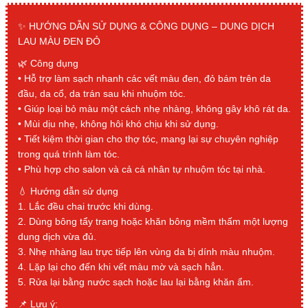
✨ HƯỚNG DẪN SỬ DỤNG & CÔNG DỤNG – DUNG DỊCH
LAU MÀU ĐEN ĐỎ
🌿 Công dụng
• Hỗ trợ làm sạch nhanh các vết màu đen, đỏ bám trên da
đầu, da cổ, da trán sau khi nhuộm tóc.
• Giúp loại bỏ màu một cách nhẹ nhàng, không gây khô rát da.
• Mùi dịu nhẹ, không hôi khó chịu khi sử dụng.
• Tiết kiệm thời gian cho thợ tóc, mang lại sự chuyên nghiệp
trong quá trình làm tóc.
• Phù hợp cho salon và cả cá nhân tự nhuộm tóc tại nhà.
💧 Hướng dẫn sử dụng
1. Lắc đều chai trước khi dùng.
2. Dùng bông tẩy trang hoặc khăn bông mềm thấm một lượng
dung dịch vừa đủ.
3. Nhẹ nhàng lau trực tiếp lên vùng da bị dính màu nhuộm.
4. Lặp lại cho đến khi vết màu mờ và sạch hẳn.
5. Rửa lại bằng nước sạch hoặc lau lại bằng khăn ẩm.
📌 Lưu ý: