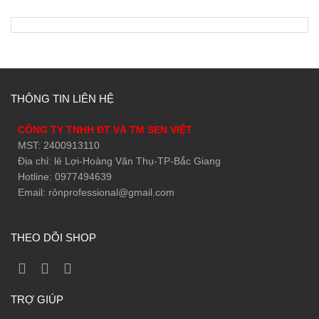
THÔNG TIN LIÊN HỆ
CÔNG TY TNHH ĐT VÀ TM SEN VIỆT
MST: 2400913110
Địa chỉ: lê Lợi-Hoàng Văn Thụ-TP-Bắc Giang
Hotline: 0977494639
Email: rỏnprofessional@gmail.com
THEO DÕI SHOP
TRỢ GIÚP