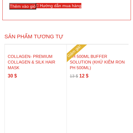
Hướng dẫn mua hàng
Thêm vào giỏ
SẢN PHẨM TƯƠNG TỰ
Giảm giá!
COLLAGEN- PREMIUM
PH 500ML BUFFER
COLLAGEN & SILK HAIR
SOLUTION (KHỬ KIỀM RON
MASK
PH 500ML)
Giá
Giá
30
$
12
$
13
$
gốc
hiện
là:
tại
13 $.
là:
12 $.