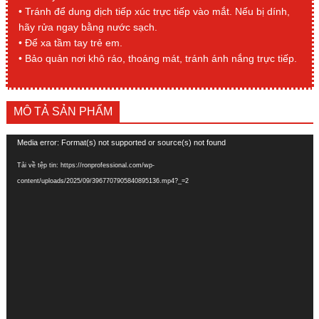
• Tránh để dung dịch tiếp xúc trực tiếp vào mắt. Nếu bị dính,
hãy rửa ngay bằng nước sạch.
• Để xa tầm tay trẻ em.
• Bảo quản nơi khô ráo, thoáng mát, tránh ánh nắng trực tiếp.
MÔ TẢ SẢN PHẨM
Trình
Media error: Format(s) not supported or source(s) not found
chơi
Tải về tệp tin: https://ronprofessional.com/wp-
Video
content/uploads/2025/09/3967707905840895136.mp4?_=2