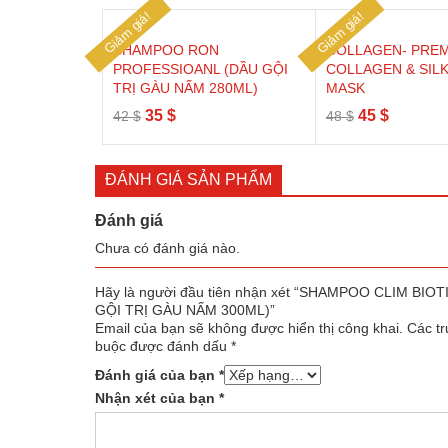
Giảm giá!
Giảm giá!
SHAMPOO RON
COLLAGEN- PRE
PROFESSIOANL (DẦU GỘI
COLLAGEN & SILK
TRỊ GÀU NẤM 280ML)
MASK
Giá
Giá
Giá
Giá
35
$
45
$
42
$
48
$
gốc
hiện
gốc
hiện
là:
tại
là:
tại
42 $.
là:
48 $.
là:
ĐÁNH GIÁ SẢN PHẨM
35 $.
45 $.
Đánh giá
Chưa có đánh giá nào.
Hãy là người đầu tiên nhận xét “SHAMPOO CLIM BIOT
GỘI TRỊ GÀU NẤM 300ML)”
Email của bạn sẽ không được hiển thị công khai.
Các tr
buộc được đánh dấu
*
Đánh giá của bạn
*
Nhận xét của bạn
*