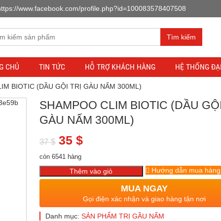
https://www.facebook.com/profile.php?id=100083578407508
Tìm kiếm
G CHỦ
TIN TỨC
HỖ TRỢ KHÁCH HÀNG
HỆ THỐNG ĐẠI
IM BIOTIC (DẦU GỘI TRỊ GÀU NẤM 300ML)
SHAMPOO CLIM BIOTIC (DẦU GỘI
GÀU NẤM 300ML)
Giá
Giá
35
$
37
$
gốc
hiện
còn 6541 hàng
là:
tại
Hướng dẫn mua hàng
Thêm vào giỏ
37 $.
là:
MUA NGAY
Gọi điện xác nhận và giao hàng tận nơi
35 $.
Danh mục:
SẢN PHẨM TRỊ GẦU NẤM