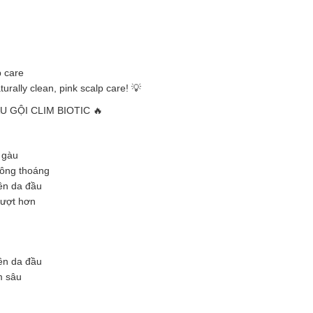
p care
urally clean, pink scalp care! 💡
GỘI CLIM BIOTIC 🔥
 gàu
hông thoáng
rên da đầu
mượt hơn
lên da đầu
m sâu