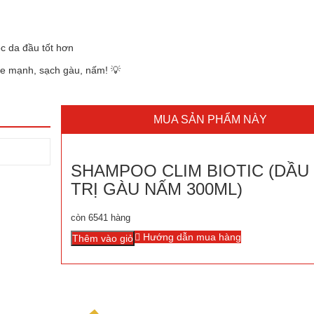
óc da đầu tốt hơn
e mạnh, sạch gàu, nấm! 💡
MUA SẢN PHẨM NÀY
SHAMPOO CLIM BIOTIC (DẦU
TRỊ GÀU NẤM 300ML)
còn 6541 hàng
Hướng dẫn mua hàng
Thêm vào giỏ