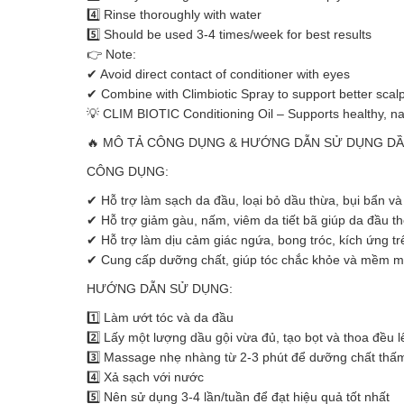
4️⃣ Rinse thoroughly with water
5️⃣ Should be used 3-4 times/week for best results
👉 Note:
✔ Avoid direct contact of conditioner with eyes
✔ Combine with Climbiotic Spray to support better scal
💡 CLIM BIOTIC Conditioning Oil – Supports healthy, nat
🔥 MÔ TẢ CÔNG DỤNG & HƯỚNG DẪN SỬ DỤNG DẦU 
CÔNG DỤNG:
✔ Hỗ trợ làm sạch da đầu, loại bỏ dầu thừa, bụi bẩn và
✔ Hỗ trợ giảm gàu, nấm, viêm da tiết bã giúp da đầu t
✔ Hỗ trợ làm dịu cảm giác ngứa, bong tróc, kích ứng t
✔ Cung cấp dưỡng chất, giúp tóc chắc khỏe và mềm 
HƯỚNG DẪN SỬ DỤNG:
1️⃣ Làm ướt tóc và da đầu
2️⃣ Lấy một lượng dầu gội vừa đủ, tạo bọt và thoa đều 
3️⃣ Massage nhẹ nhàng từ 2-3 phút để dưỡng chất thấ
4️⃣ Xả sạch với nước
5️⃣ Nên sử dụng 3-4 lần/tuần để đạt hiệu quả tốt nhất