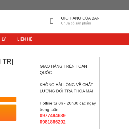
GIỎ HÀNG CỦA BẠN
Chưa có sản phẩm
 LÝ
LIÊN HỆ
 TRỊ
GIAO HÀNG TRÊN TOÀN
QUỐC
KHÔNG HÀI LÒNG VỀ CHẤT
LƯỢNG ĐỔI TRẢ THỎA MÁI
Hotline từ 8h - 20h30 các ngày
trong tuần
0977494639
0981866292