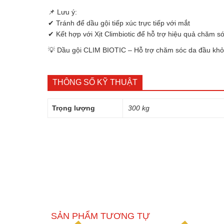
📌 Lưu ý:
✔ Tránh để dầu gội tiếp xúc trực tiếp với mắt
✔ Kết hợp với Xịt Climbiotic để hỗ trợ hiệu quả chăm s
💡 Dầu gội CLIM BIOTIC – Hỗ trợ chăm sóc da đầu khỏ
THÔNG SỐ KỸ THUẬT
Trọng lượng
300 kg
SẢN PHẨM TƯƠNG TỰ