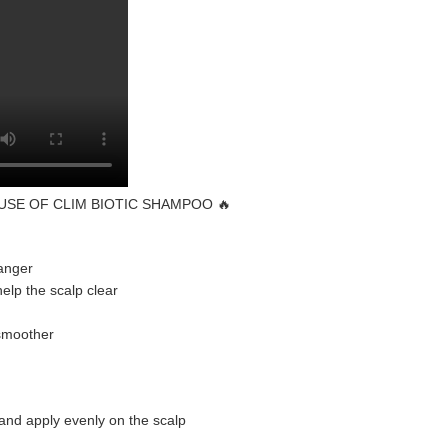
USE OF CLIM BIOTIC SHAMPOO 🔥
anger
elp the scalp clear
 smoother
 and apply evenly on the scalp