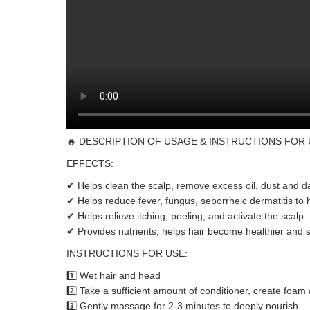
🔥 DESCRIPTION OF USAGE & INSTRUCTIONS FOR 
EFFECTS:
✔ Helps clean the scalp, remove excess oil, dust and d
✔ Helps reduce fever, fungus, seborrheic dermatitis to h
✔ Helps relieve itching, peeling, and activate the scalp
✔ Provides nutrients, helps hair become healthier and
INSTRUCTIONS FOR USE:
1️⃣ Wet hair and head
2️⃣ Take a sufficient amount of conditioner, create foam
3️⃣ Gently massage for 2-3 minutes to deeply nourish